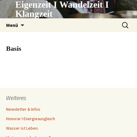
Eigenzeit I Wandelzeit I
Zum
Inhalt
Klangzeit
springen
Suchen
Menü
nach:
Basis
Weiteres
Newsletter & Infos
Honorar I Energieausgleich
Wasser ist Leben.