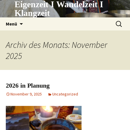
Eigenzeit I Wandelzeit I
Zum
Inhalt
Klangzeit
springen
Suchen
Menü
nach:
Archiv des Monats: November
2025
2026 in Planung
November 9, 2025
Uncategorized