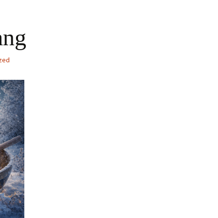
ang
zed