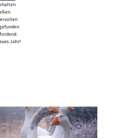
nehalten
ießen.
ervollen
gefunden.
fordend.
eues Jahr!