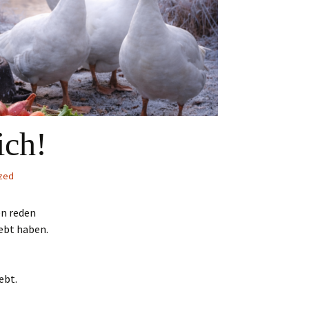
ich!
zed
en reden
ebt haben.
ebt.