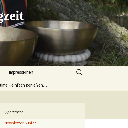
gzeit
Suchen
Impressionen
nach:
time – einfach genießen…
utzerklärung
um
Weiteres
Newsletter & Infos