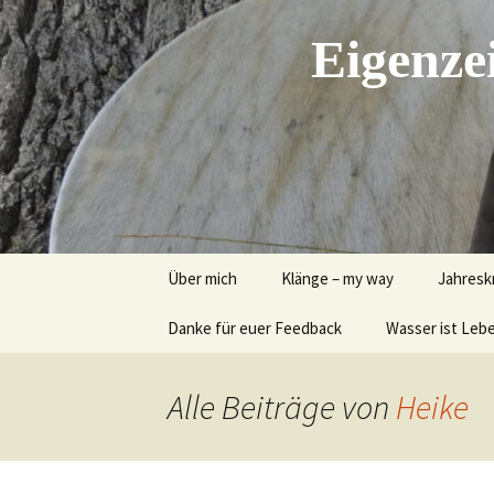
Zum
Inhalt
Eigenzei
springen
Über mich
Klänge – my way
Jahresk
Danke für euer Feedback
Vom Klang berührt
Wasser ist Lebe
Imbolc
Klangmassage
Litha I
Sommer
Alle Beiträge von
Heike