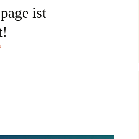
age ist
t!
d
6