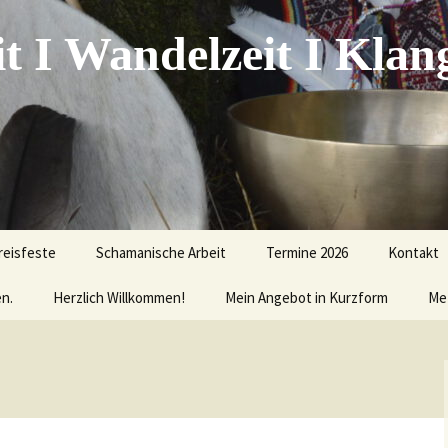
t I Wandelzeit I Klan
reisfeste
Schamanische Arbeit
Termine 2026
Kontakt
n.
Herzlich Willkommen!
Basis-Kurs
Mein Angebot in Kurzform
Anfahrt
Me
Krafttier-Abende
Datensch
sonnenwende
Chakrenreise
Impress